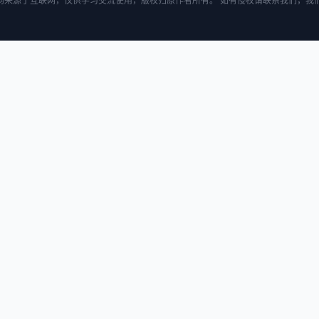
均来源于互联网，仅供学习交流使用，版权归原作者所有。 如有侵权请联系我们，我们