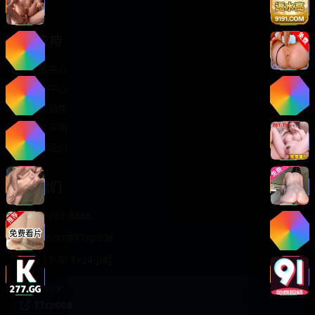
轻松喜剧
服务支持
客服中心
帮助中心
使用指南
版权声明
关于我们
联系我们
400-888-8888
support@TTsp008
在线客服 7×24小时
商务合作✈️
TTsp008