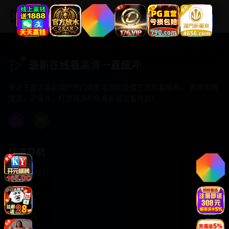
最新在线看高清一直缓冲
最新在线看高清一直缓冲
专注于提供最新国产热门电影电视剧免费在线观看服务， 高清流畅
播放，无插件，打造纯净的免费影视观看体验！
快速导航
首页推荐
精选剧情
热门动作
浪漫爱情